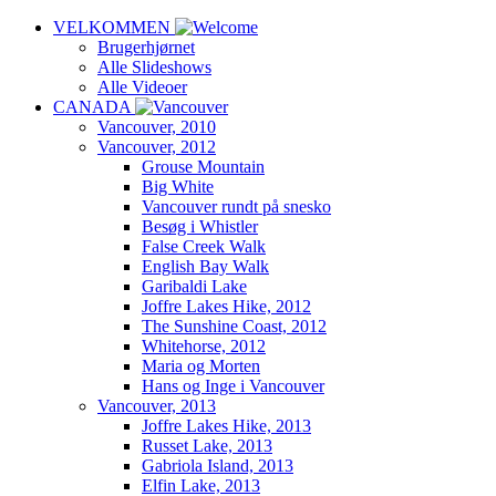
VELKOMMEN
Brugerhjørnet
Alle Slideshows
Alle Videoer
CANADA
Vancouver, 2010
Vancouver, 2012
Grouse Mountain
Big White
Vancouver rundt på snesko
Besøg i Whistler
False Creek Walk
English Bay Walk
Garibaldi Lake
Joffre Lakes Hike, 2012
The Sunshine Coast, 2012
Whitehorse, 2012
Maria og Morten
Hans og Inge i Vancouver
Vancouver, 2013
Joffre Lakes Hike, 2013
Russet Lake, 2013
Gabriola Island, 2013
Elfin Lake, 2013