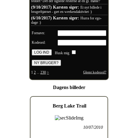
feddet? Det der lignede resterne af en gl. mølle?
(9/10/2017) Karsten siger:
Et nyt billede i
brugerhjørnet - gæt en weekendaktivitet :)
(6/10/2017) Karsten siger:
Hurra for ego-
dage :)
Fornavn:
Kodeord:
Husk mig
1
2
...
230
>
Glemt kodeord?
Dagens billeder
Berg Lake Trail
10/07/2010