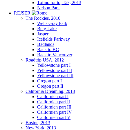
Tofino for to, Tak, 2013
Nelson Park
REJSER
The Rockies, 2010
Wells Gray Park
Berg Lake
Jasper
Icefields Parkway
Badlands
Back to BC
Back to Vancouver
Roadtrip USA, 2012
Yellowstone part I
Yellowstone part II
Yellowstone part III
Oregon part I
Oregon part II
California Dreaming, 2013
Californien part I
Californien part II
Californien part III
Californien part IV
Californien part V
Boston, 2013
New York, 2013