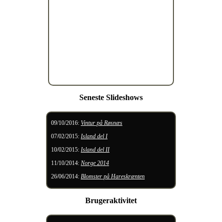
Seneste Slideshows
09/10/2016
:
Vintur på Røsnæs
07/02/2015
:
Island del I
10/02/2015
:
Island del II
11/10/2014
:
Norge 2014
26/06/2014
:
Blomster på Hareskrænten
Brugeraktivitet