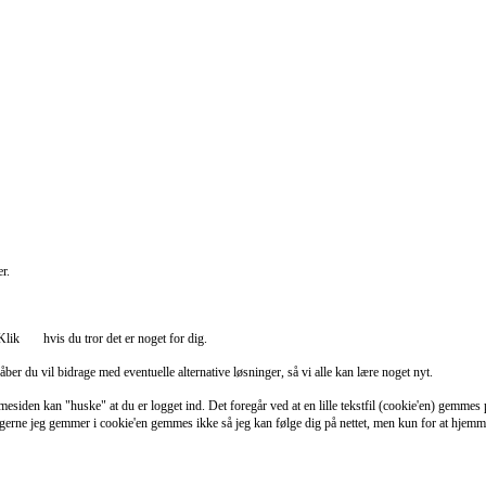
r.
 Klik
her
hvis du tror det er noget for dig.
håber du vil bidrage med eventuelle alternative løsninger, så vi alle kan lære noget nyt.
en kan "huske" at du er logget ind. Det foregår ved at en lille tekstfil (cookie'en) gemmes på
erne jeg gemmer i cookie'en gemmes ikke så jeg kan følge dig på nettet, men kun for at hjemmes