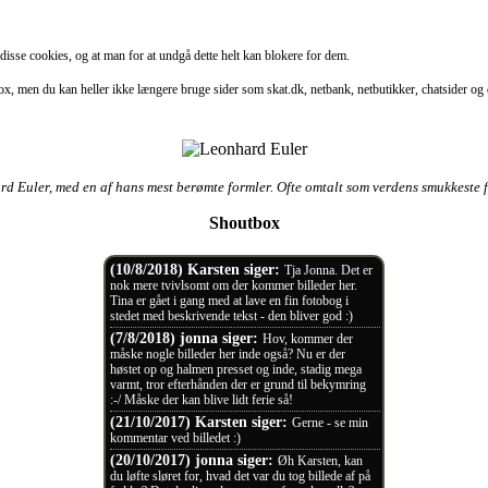
f disse cookies, og at man for at undgå dette helt kan blokere for dem.
x, men du kan heller ikke længere bruge sider som skat.dk, netbank, netbutikker, chatsider og de
d Euler, med en af hans mest berømte formler. Ofte omtalt som verdens smukkeste f
Shoutbox
(10/8/2018) Karsten siger:
Tja Jonna. Det er
nok mere tvivlsomt om der kommer billeder her.
Tina er gået i gang med at lave en fin fotobog i
stedet med beskrivende tekst - den bliver god :)
(7/8/2018) jonna siger:
Hov, kommer der
måske nogle billeder her inde også? Nu er der
høstet op og halmen presset og inde, stadig mega
varmt, tror efterhånden der er grund til bekymring
:-/ Måske der kan blive lidt ferie så!
(21/10/2017) Karsten siger:
Gerne - se min
kommentar ved billedet :)
(20/10/2017) jonna siger:
Øh Karsten, kan
du løfte sløret for, hvad det var du tog billede af på