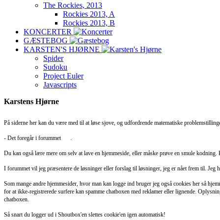
The Rockies, 2013
Rockies 2013, A
Rockies 2013, B
KONCERTER
GÆSTEBOG
KARSTEN'S HJØRNE
Spider
Sudoku
Project Euler
Javascripts
Karstens Hjørne
På siderne her kan du være med til at løse sjove, og udfordrende matematiske problemstillinge
- Det foregår i forummet
her
.
Du kan også lære mere om selv at lave en hjemmeside, eller måske prøve en smule kodning.
I forummet vil jeg præsentere de løsninger eller forslag til løsninger, jeg er nået frem til. Jeg 
Som mange andre hjemmesider, hvor man kan logge ind bruger jeg også cookies her så hjemmesid
for at ikke-registrerede surfere kan spamme chatboxen med reklamer eller lignende. Oplysning
chatboxen.
Så snart du logger ud i Shoutbox'en slettes cookie'en igen automatisk!