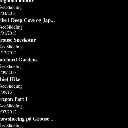
agnolia fototur
6/04/2013
ike i Deep Cove og Jap...
9/01/2013
rouse Sneskotur
8/12/2012
utchard Gardens
7/09/2013
hief Hike
/09/13
regon Part I
0/07/2012
nowshoeing på Grouse ...