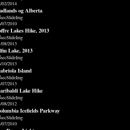
2/02/2014
adlands og Alberta
6/07/2010
offre Lakes Hike, 2013
1/08/2013
lfin Lake, 2013
6/10/2013
abriola Island
3/07/2013
aribaldi Lake Hike
5/08/2012
olumbia Icefields Parkway
5/07/2010