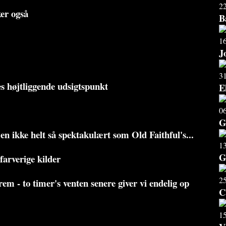
2
er også
B
1
J
3
res højtliggende udsigtspunkt
E
0
G
n ikke helt så spektakulært som Old Faithful's...
1
G
farverige kilder
2
em - to timer's venten senere giver vi endelig op
C
1