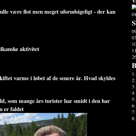
V
lle være flot men meget uforudsigeligt - der kan
0
S
0
0
1
kanske aktivitet
1
2
B
1
skiftet varme i løbet af de senere år. Hvad skyldes
2
3
4
5
d, som mange års turister har smidt i den har
6
n er faldet
7
8